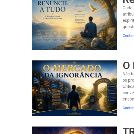
Cada c
atribu
espir
quest
Contin
O 
Nós t
os pr
Criti
conve
encon
Contin
T