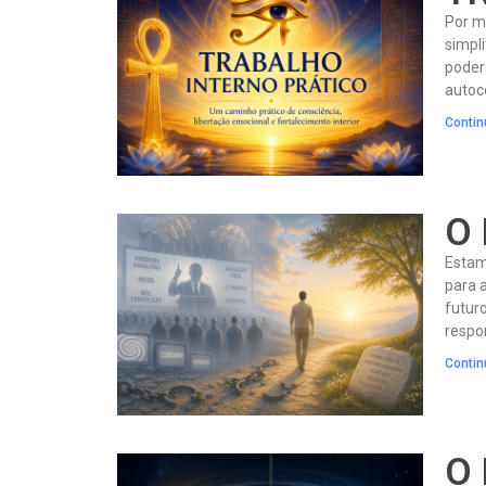
Por m
simpli
poder
autoc
Contin
O 
Estam
para 
futuro
respon
Contin
O 