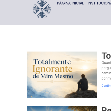
PÁGINA INICIAL
INSTITUCION
To
Quant
pergu
camin
por m
Contin
Re