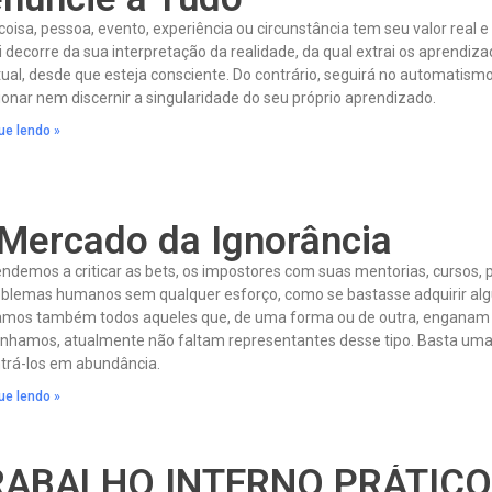
oisa, pessoa, evento, experiência ou circunstância tem seu valor real e o
i decorre da sua interpretação da realidade, da qual extrai os aprendi
itual, desde que esteja consciente. Do contrário, seguirá no automa
ionar nem discernir a singularidade do seu próprio aprendizado.
ue lendo »
Mercado da Ignorância
endemos a criticar as bets, os impostores com suas mentorias, cursos, 
oblemas humanos sem qualquer esforço, como se bastasse adquirir al
camos também todos aqueles que, de uma forma ou de outra, enganam as
nhamos, atualmente não faltam representantes desse tipo. Basta uma ráp
trá-los em abundância.
ue lendo »
RABALHO INTERNO PRÁTICO