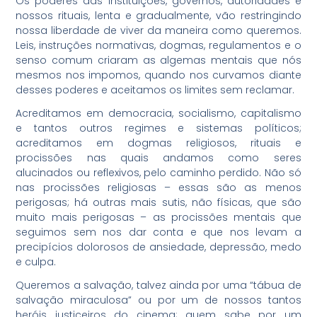
Os poderes das instituições, governos, autoridades e
nossos rituais, lenta e gradualmente, vão restringindo
nossa liberdade de viver da maneira como queremos.
Leis, instruções normativas, dogmas, regulamentos e o
senso comum criaram as algemas mentais que nós
mesmos nos impomos, quando nos curvamos diante
desses poderes e aceitamos os limites sem reclamar.
Acreditamos em democracia, socialismo, capitalismo
e tantos outros regimes e sistemas políticos;
acreditamos em dogmas religiosos, rituais e
procissões nas quais andamos como seres
alucinados ou reflexivos, pelo caminho perdido. Não só
nas procissões religiosas – essas são as menos
perigosas; há outras mais sutis, não físicas, que são
muito mais perigosas – as procissões mentais que
seguimos sem nos dar conta e que nos levam a
precipícios dolorosos de ansiedade, depressão, medo
e culpa.
Queremos a salvação, talvez ainda por uma “tábua de
salvação miraculosa” ou por um de nossos tantos
heróis justiceiros do cinema; quem sabe por um