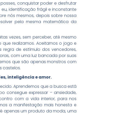
posses, conquistar poder e desfrutar
u, identificação frágil e inconstante
sobre nós mesmos, depois sobre nossa
resolver pela mesma matemática da
uitas vezes, sem perceber, até mesmo
que realizamos. Aceitamos o jogo e
 regra de estímulo dos vencedores,
doras, com uma luz bancada por suas
ecemos que são apenas monstros com
s castelos.
s, inteligência e amor.
uecido. Aprendemos que a busca está
rpo consegue expressar – ansiedade,
ntro com a vida interior, para nos
rmos a manifestação mais honesta e
o é apenas um produto da moda, uma