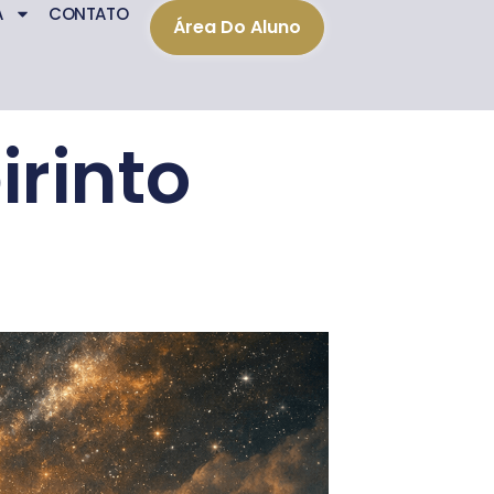
A
CONTATO
Área Do Aluno
irinto