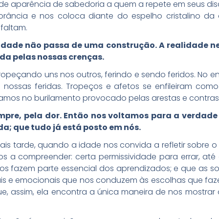
e aparência de sabedoria a quem a repete em seus disc
orância e nos coloca diante do espelho cristalino d
faltam.
dade não passa de uma construção. A realidade ne
da pelas nossas crenças.
tropeçando uns nos outros, ferindo e sendo feridos. No
 nossas feridas. Tropeços e afetos se enfileiram como
mos no burilamento provocado pelas arestas e contraste
empre, pela dor. Então nos voltamos para a verda
a; que tudo já está posto em nós.
s tarde, quando a idade nos convida a refletir sobre o 
 a compreender: certa permissividade para errar, at
os fazem parte essencial dos aprendizados; e que as 
is e emocionais que nos conduzem às escolhas que fa
ue, assim, ela encontra a única maneira de nos mostrar