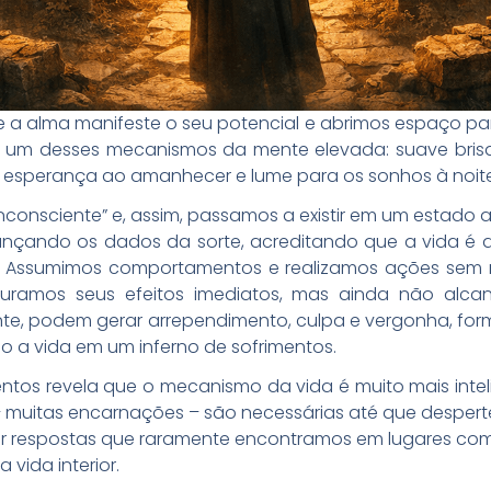
ue a alma manifeste o seu potencial e abrimos espaço pa
 é um desses mecanismos da mente elevada: suave brisa
 esperança ao amanhecer e lume para os sonhos à noite
nconsciente” e, assim, passamos a existir em um estado
ançando os dados da sorte, acreditando que a vida é
. Assumimos comportamentos e realizamos ações sem r
nsuramos seus efeitos imediatos, mas ainda não al
rente, podem gerar arrependimento, culpa e vergonha, f
o a vida em um inferno de sofrimentos.
ntos revela que o mecanismo da vida é muito mais int
s – muitas encarnações – são necessárias até que desper
r respostas que raramente encontramos em lugares co
 vida interior.