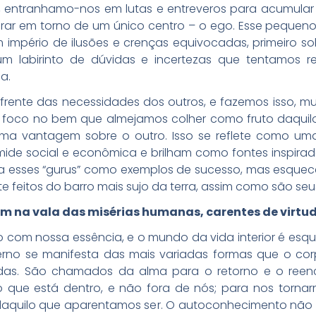
 entranhamo-nos em lutas e entreveros para acumular 
irar em torno de um único centro – o ego. Esse pequeno e
 império de ilusões e crenças equivocadas, primeiro 
um labirinto de dúvidas e incertezas que tentamos 
a.
frente das necessidades dos outros, e fazemos isso, m
foco no bem que almejamos colher como fruto daquilo 
 vantagem sobre o outro. Isso se reflete como uma
ide social e econômica e brilham como fontes inspira
a esses “gurus” como exemplos de sucesso, mas esqu
 feitos do barro mais sujo da terra, assim como são seu
am na vala das misérias humanas, carentes de virtude
 com nossa essência, e o mundo da vida interior é esq
erno se manifesta das mais variadas formas que o co
rdas. São chamados da alma para o retorno e o reenco
 que está dentro, e não fora de nós; para nos torna
 daquilo que aparentamos ser. O autoconhecimento nã