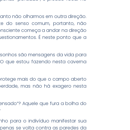
anto não olharmos em outra direção.
te do senso comum, portanto, não
consciente começa a andar na direção
uestionamentos. É neste ponto que a
os sonhos são mensagens da vida para
 “O que estou fazendo nesta caverna
na protege mais do que o campo aberto
iberdade, mas não há exagero nesta
pensado”? Aquele que fura a bolha do
?
inho para o indivíduo manifestar sua
 apenas se volta contra as paredes da