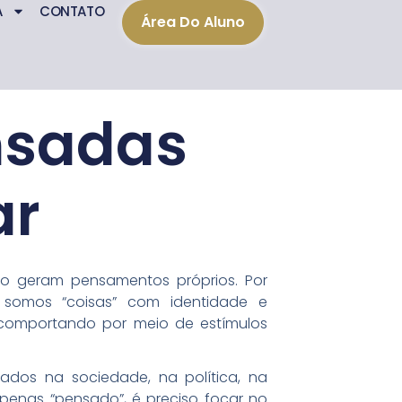
A
CONTATO
Área Do Aluno
nsadas
ar
o geram pensamentos próprios. Por
, somos “coisas” com identidade e
e comportando por meio de estímulos
ados na sociedade, na política, na
apenas “pensado”, é preciso focar no