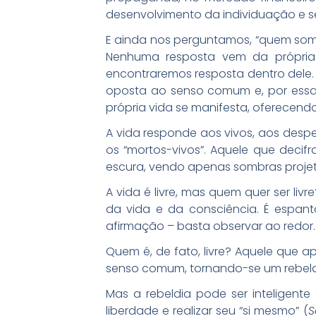
desenvolvimento da individuação e s
E ainda nos perguntamos, “quem som
Nenhuma resposta vem da própria
encontraremos resposta dentro dele.
oposta ao senso comum e, por essa 
própria vida se manifesta, oferecendo
A vida responde aos vivos, aos desp
os “mortos-vivos”. Aquele que deci
escura, vendo apenas sombras projeta
A vida é livre, mas quem quer ser li
da vida e da consciência. É espan
afirmação – basta observar ao redor.
Quem é, de fato, livre? Aquele que 
senso comum, tornando-se um rebelde
Mas a rebeldia pode ser inteligente
liberdade e realizar seu “si mesmo” (
S